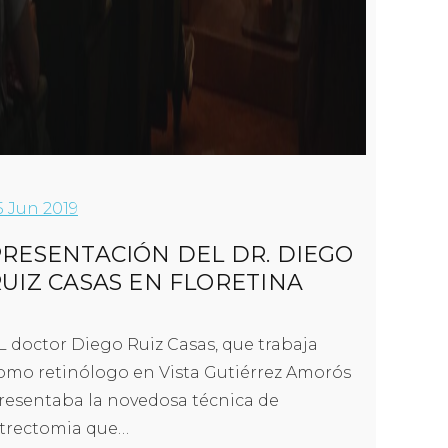
5
Jun 2019
PRESENTACIÓN DEL DR. DIEGO
UIZ CASAS EN FLORETINA
L doctor Diego Ruiz Casas, que trabaja
omo retinólogo en Vista Gutiérrez Amorós
resentaba la novedosa técnica de
itrectomia que…