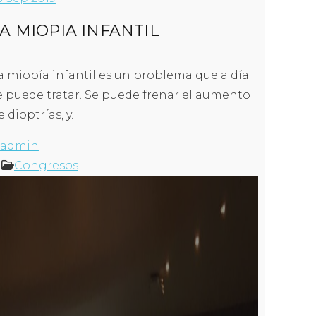
A MIOPIA INFANTIL
a miopía infantil es un problema que a día
e puede tratar. Se puede frenar el aumento
e dioptrías, y…
admin
Congresos