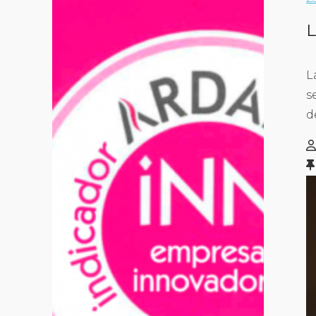
L
L
s
d