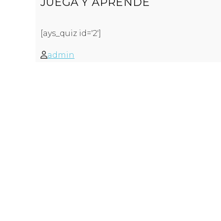
JUEGA Y APRENDE
[ays_quiz id='2']
admin