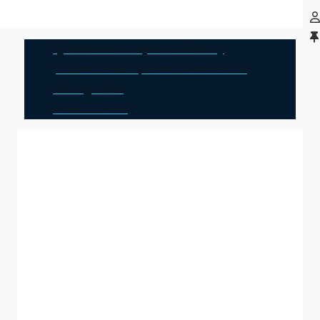
Que nuestros ojos se abran y
podamos ver que no vivimos dos
días iguales
Paulo Coelho