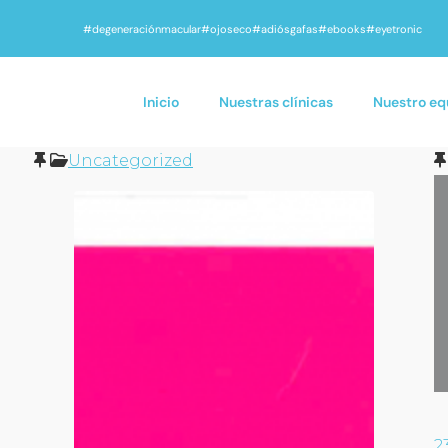
#degeneraciónmacular
#ojoseco
#adiósgafas
#ebooks
#eyetronic
Inicio
Nuestras clínicas
Nuestro eq
Uncategorized
2