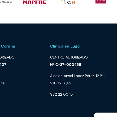
A Coruña
Clínica en Lugo
ORIZADO
CENTRO AUTORIZADO
407
Nº C-27-000455
7
Alcalde Anxel López Pérez, 12 1º I
uña
27002 Lugo
982 22 00 15