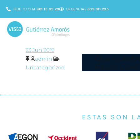
PIDE TU CITA
981 13 09 29
URGENCIAS
639 811 205
23
Jun 2019
Que nuestro
admin
Paulo Coel
Uncategorized
ESTAS SON L