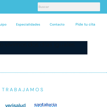
Pide tu cita
uipo
Especialidades
Contacto
 vivimos dos días iguales
E TRABAJAMOS