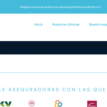
#degeneraciónmacular
#ojoseco
#adiósgafas
#ebooks
#eyetronic
Inicio
Nuestras clínicas
Nuestro eq
s ojos se abran y podamos ver que no
ho
AS ASEGURADORAS CON LAS QU