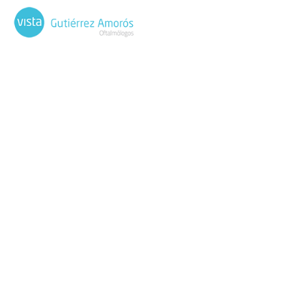
VISTA GUTIÉRREZ AMORÓS, OFTALMÓLOGOS EN A CORUÑA Y LUGO
Hola, VISTA.
¡Adiós, GAFAS!
¿Quieres disfrutar de una mayor calidad
de vida sin preocuparte por las gafas?