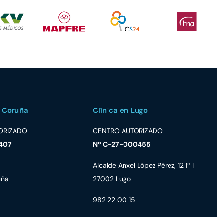
A Coruña
Clínica en Lugo
ORIZADO
CENTRO AUTORIZADO
407
Nº C-27-000455
7
Alcalde Anxel López Pérez, 12 1º I
uña
27002 Lugo
982 22 00 15