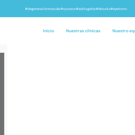
#degeneraciónmacular
#ojoseco
#adiósgafas
#ebooks
#eyetronic
Inicio
Nuestras clínicas
Nuestro eq