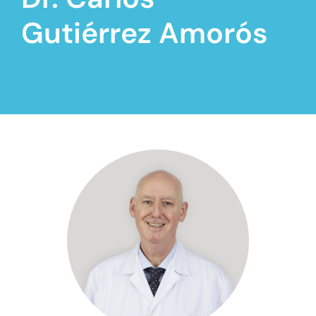
Gutiérrez Amorós